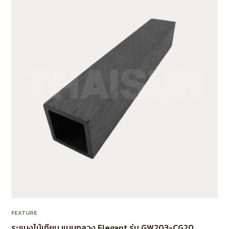
FEATURE
ระแนงไม้เทียม แบบกลวง Elegant รุ่น GW203-CG20