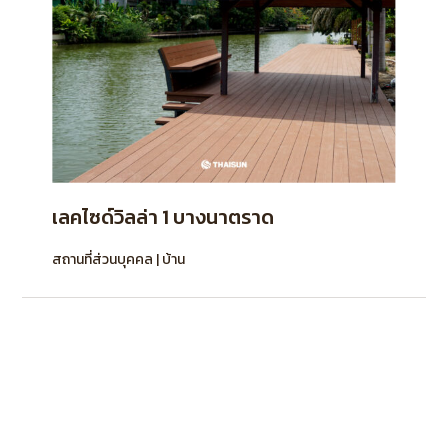
เลคไซด์วิลล่า 1 บางนาตราด
สถานที่ส่วนบุคคล | บ้าน