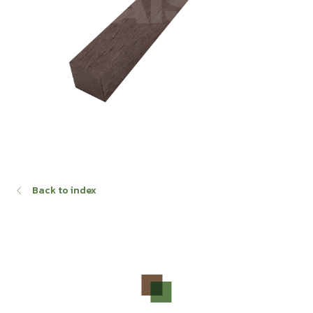
MD J01-25-C19
Back to index