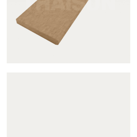
JUF75510-CY05