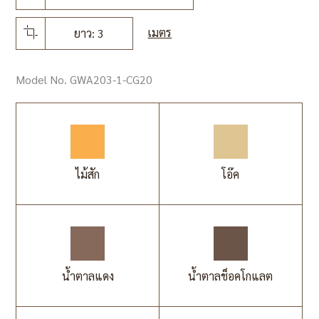
เมตร
ยาว: 3
Model No. GWA203-1-CG20
ไม้สัก
โอ๊ค
น้ำตาลแดง
น้ำตาลช็อคโกแลต