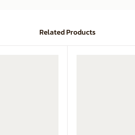
Related Products
SX140K22C-CG01