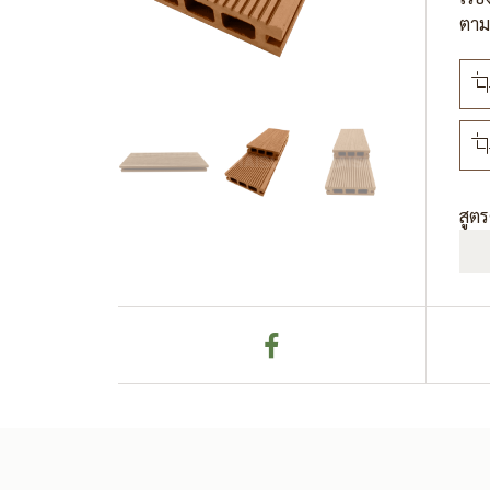
ตามค
สูต