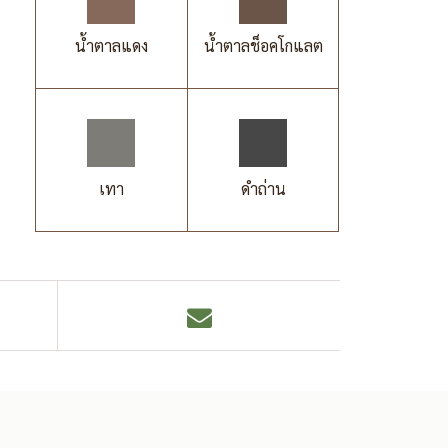
น้ำตาลแดง
น้ำตาลช็อคโกแลต
เทา
ดำถ่าน