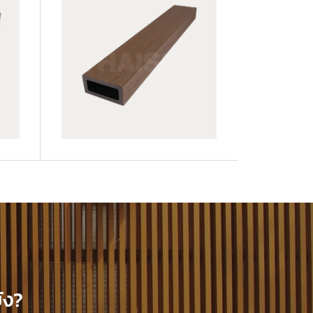
JUF25H50-LP
ัง?