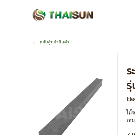
กลับสู่หน้าสินค้า
ร
ร
Ele
ไม้ร
เหม
✓ เ