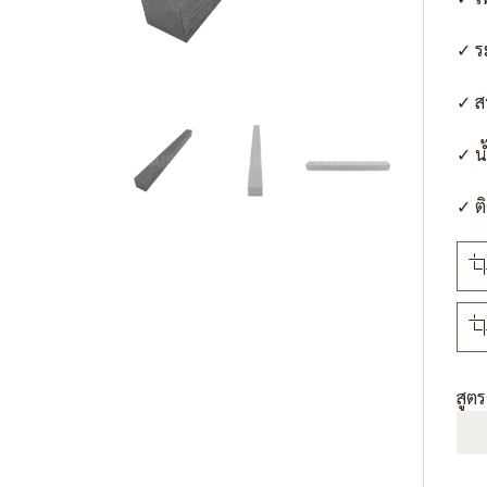
✓ ร
✓ ส
✓ น
✓ ติ
สูต