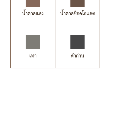
น้ำตาลแดง
น้ำตาลช็อคโกแลต
เทา
ดำถ่าน