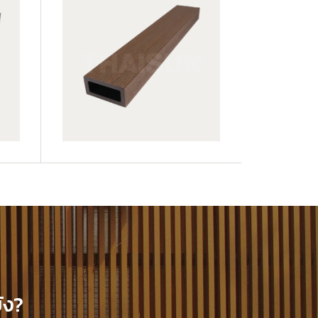
JUF25H50-LP
ัง?