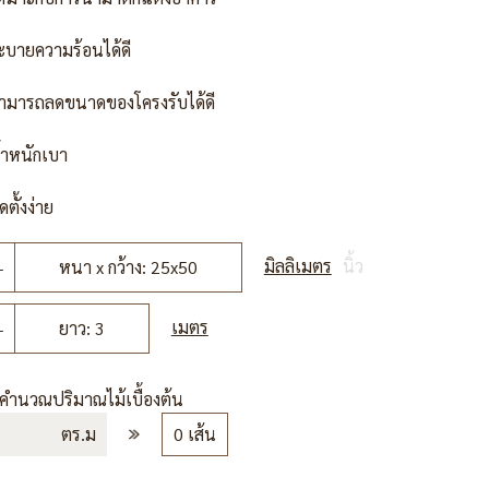
ะบายความร้อนได้ดี
ามารถลดขนาดของโครงรับได้ดี
้ำหนักเบา
ดตั้งง่าย
มิลลิเมตร
นิ้ว
หนา x กว้าง: 25x50
เมตร
ยาว: 3
รคำนวณปริมาณไม้เบื้องต้น
ตร.ม
0 เส้น