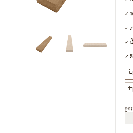
✓ ร
✓ ส
✓ น
✓ ติ
สูต