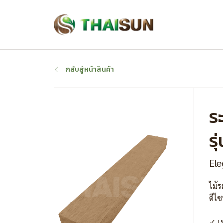
กลับสู่หน้าสินค้า
ร
ร
Ele
ไม้
ดีไซ
✓ เ