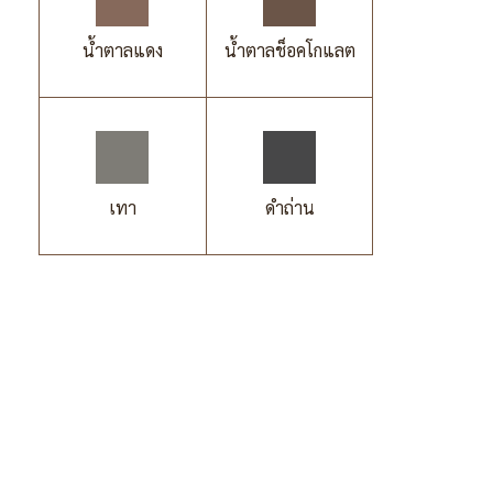
น้ำตาลแดง
น้ำตาลช็อคโกแลต
เทา
ดำถ่าน