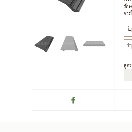
รักษ
การใ
สูต