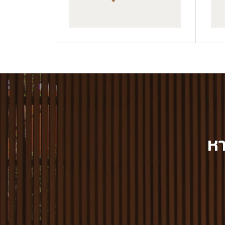
GWA203-1-CY05
GWA203-1-C10
หา