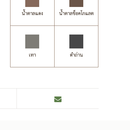
น้ำตาลแดง
น้ำตาลช็อคโกแลต
เทา
ดำถ่าน