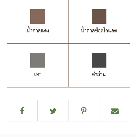
น้ำตาลแดง
น้ำตาลช็อคโกแลต
เทา
ดำถ่าน