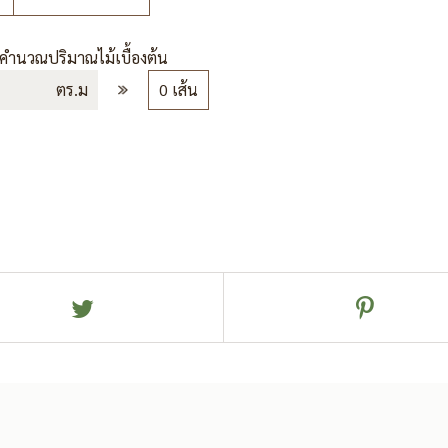
รคำนวณปริมาณไม้เบื้องต้น
ตร.ม
0 เส้น