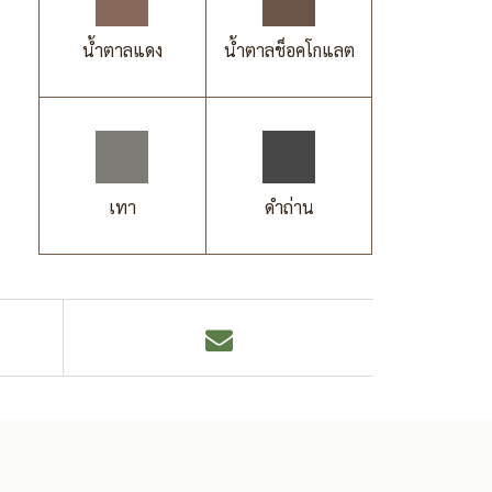
น้ำตาลแดง
น้ำตาลช็อคโกแลต
เทา
ดำถ่าน