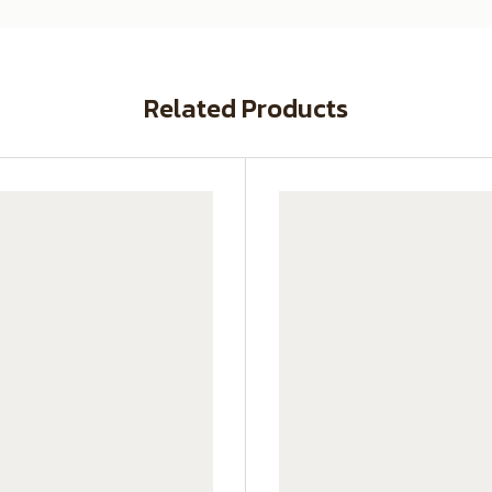
Related Products
SX140K22C-CG01