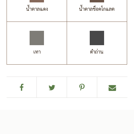
น้ำตาลแดง
น้ำตาลช็อคโกแลต
เทา
ดำถ่าน