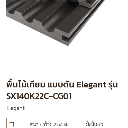
พื้นไม้เทียม แบบตัน Elegant รุ่น
SX140K22C-CG01
Elegant
มิลลิเมตร
หนา x กว้าง: 22x140