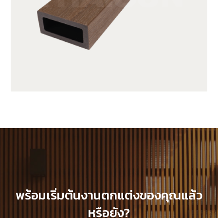
JUF25H50-LP
พร้อมเริ่มต้นงานตกแต่งของคุณแล้ว
หรือยัง?