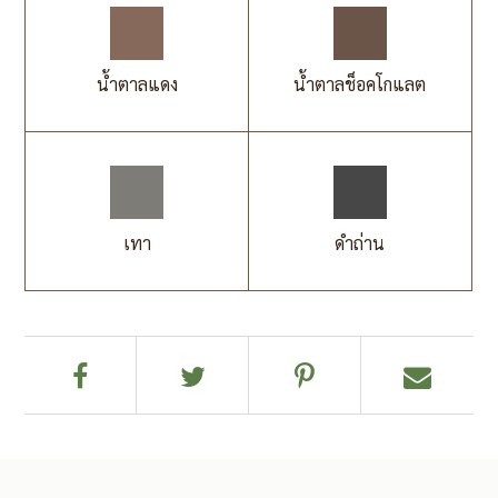
น้ำตาลแดง
น้ำตาลช็อคโกแลต
เทา
ดำถ่าน