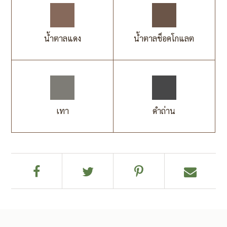
น้ำตาลแดง
น้ำตาลช็อคโกแลต
เทา
ดำถ่าน