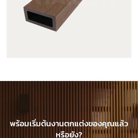
JUF25H50-LP
พร้อมเริ่มต้นงานตกแต่งของคุณแล้ว
หรือยัง?