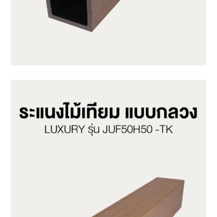
JUF50H50-LP