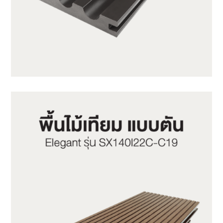
SX140K22C-CG01