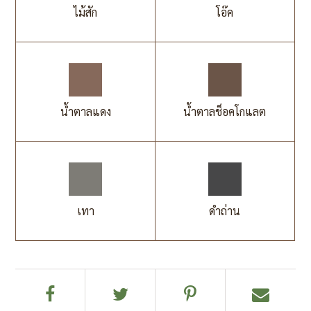
ไม้สัก
โอ๊ค
น้ำตาลแดง
น้ำตาลช็อคโกแลต
เทา
ดำถ่าน